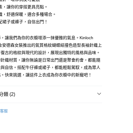
素，讓你的穿搭更具亮點。
織，舒適保暖，適合多種場合。
配裙子或褲子，自信出門！
，讓我們為你的衣櫥增添一抹優雅的氣息。Kinloch
son金安德森女裝推出的氣質格紋蝴蝶結撞色造型長袖針織上
了復古的格紋與現代的設計，展現出獨特的風格與品味。
家取貨
的針織材質，讓你無論是日常出門還是聚會約會，都能隨
0，滿NT$1,000(含以上)免運費
雅與自信。搭配牛仔褲或裙子，都能輕鬆駕馭，成為眾人
1取貨
點。快來挑選，讓這件上衣成為你衣櫥中的新寵吧！
0，滿NT$1,000(含以上)免運費
類 (2)
客服
nitwear