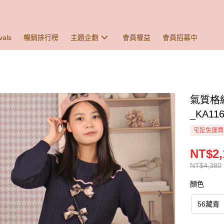
vals
暢銷排行榜
主題企劃
會員權益
會員招募中
氣質格
_KA116
宅配免運費
NT$2,
NT$4,380
顏色
56藏青