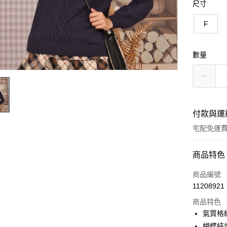
尺寸
F
數量
付款與運
宅配免運
付款方式
商品特色
信用卡一
商品編號
11208921
LINE Pay
商品特色
Apple Pay
氣質格
蝴蝶結