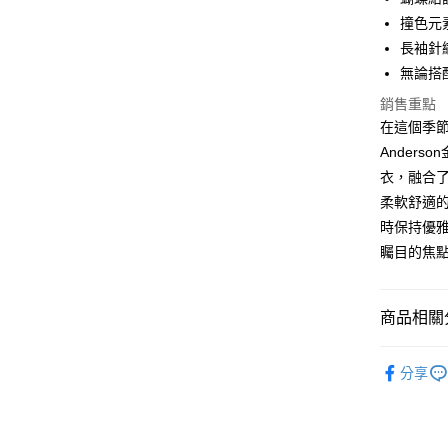
街口支付
撞色元
悠遊付
長袖針
無論搭
ATM付款
銷售重點
在這個季節
運送方式
Ander
衣，融合
付款後全
柔軟舒適
每筆NT$6
時保持優
付款後7-1
矚目的焦
每筆NT$6
宅配
商品相關分
免運費
全站商品
分享
針織衫 ｜ K