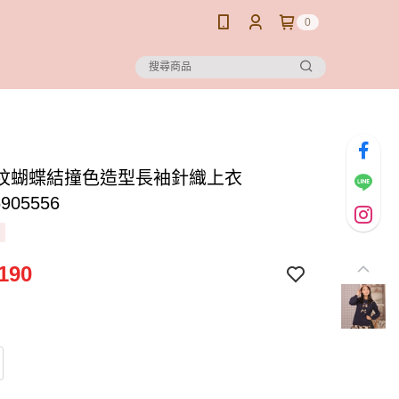
0
紋蝴蝶結撞色造型長袖針織上衣
905556
190