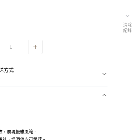
清除
紀錄
送方式
費
次付款
紋，展現優雅風範。
設計，增添俏皮可愛感。