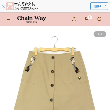
金安德森女裝
開啟APP
立刻使用官方APP
0
1
/
1