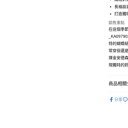
街口支付
長袖設
悠遊付
打造獨
ATM付款
銷售重點
在這個季
_KA09
運送方式
特的蝴蝶
常穿搭還
付款後全
擇金安德
每筆NT$6
現獨特的
付款後7-1
每筆NT$6
商品相關分
宅配
全站商品
免運費
分享