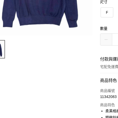
尺寸
F
數量
付款與運
宅配免運
付款方式
商品特色
信用卡一
商品編號
11342083
LINE Pay
商品特色
Apple Pay
柔美格
精緻針