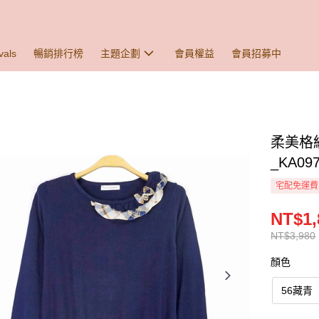
vals
暢銷排行榜
主題企劃
會員權益
會員招募中
柔美格
_KA09
宅配免運費
NT$1,
NT$3,980
顏色
56藏青