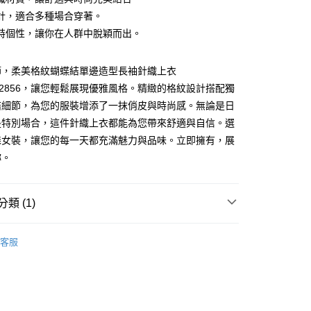
計，適合多種場合穿著。
特個性，讓你在人群中脫穎而出。
節，柔美格紋蝴蝶結單邊造型長袖針織上衣
7902856，讓您輕鬆展現優雅風格。精緻的格紋設計搭配獨
結細節，為您的服裝增添了一抹俏皮與時尚感。無論是日
是特別場合，這件針織上衣都能為您帶來舒適與自信。選
家取貨
森女裝，讓您的每一天都充滿魅力與品味。立即擁有，展
0，滿NT$1,000(含以上)免運費
妳。
1取貨
0，滿NT$1,000(含以上)免運費
類 (1)
客服