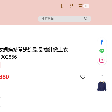
0
紋蝴蝶結單邊造型長袖針織上衣
7902856
880