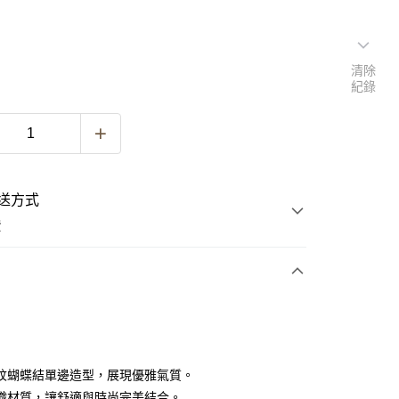
清除
紀錄
送方式
費
次付款
紋蝴蝶結單邊造型，展現優雅氣質。
織材質，讓舒適與時尚完美結合。