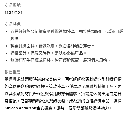
商品編號
LINE Pay
11342121
Apple Pay
商品特色
街口支付
百搭網網熊頭刺繡造型針織連帽外套，獨特熊頭設計，增添可愛
趣味。
悠遊付
輕柔針織面料，舒適親膚，適合各種場合穿著。
ATM付款
連帽設計，保暖又時尚，是秋冬必備單品。
無論搭配牛仔褲或裙裝，皆可輕鬆駕馭，展現個人風格。
運送方式
銷售重點
付款後全家取貨
當您尋求舒適與時尚的完美結合，百搭網網熊頭刺繡造型針織連帽
每筆NT$60，滿NT$1,000(含以上)免運費
外套便是您的理想選擇。這款外套不僅展現了精緻的刺繡工藝，更
付款後7-11取貨
以其柔軟的材質帶來無與倫比的穿著體驗。無論是休閒出遊或是日
常搭配，它都能輕鬆融入您的衣櫥，成為您的百搭必備單品。選擇
每筆NT$60，滿NT$1,000(含以上)免運費
Kinloch Anderson金安德森，讓每一個瞬間都散發獨特魅力。
宅配
免運費