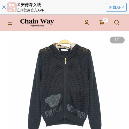
金安德森女裝
開啟APP
立刻使用官方APP
0
1
/
1