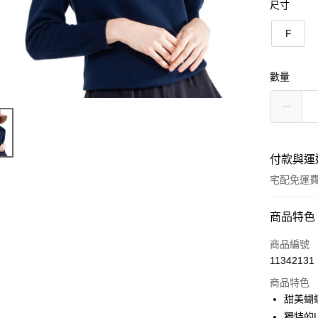
尺寸
F
數量
付款與運
宅配免運
付款方式
商品特色
信用卡一
商品編號
11342131
LINE Pay
商品特色
Apple Pay
甜美蝴
獨特的