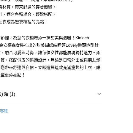
織材質，帶來舒適的穿著體驗。
計，適合各種場合，輕鬆搭配。
上衣成為您衣櫃裡的亮點！
節裡，為您的衣櫥增添一抹甜美與溫暖！Kinloch
on 金安德森女裝推出的甜美蝴蝶結翻領Lovely熊頭造型針
衣，融合可愛與時尚，讓每位女性都能展現獨特魅力。柔
家取貨
材質，搭配俏皮的熊頭設計，無論是日常外出或與朋友聚
0，滿NT$1,000(含以上)免運費
為您帶來舒適與自信。立即選擇這款充滿童趣的上衣，讓
1取貨
造型更添亮點！
0，滿NT$1,000(含以上)免運費
類 (1)
客服