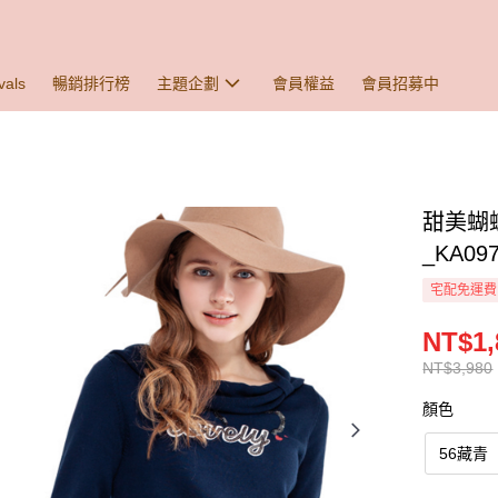
vals
暢銷排行榜
主題企劃
會員權益
會員招募中
甜美蝴
_KA09
宅配免運費
NT$1,
NT$3,980
顏色
56藏青