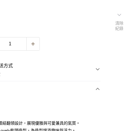
清除
紀錄
送方式
費
次付款
蝶結翻領設計，展現優雅與可愛兼具的氣質。
Lovely熊頭造型，為造型增添趣味與活力。