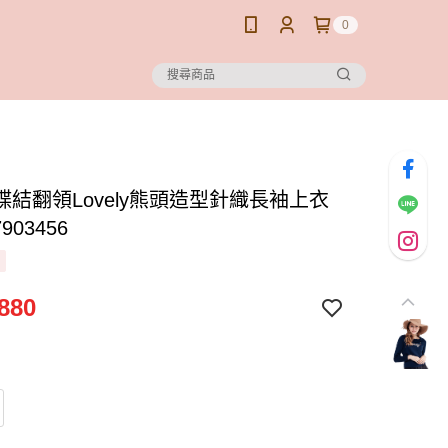
0
蝶結翻領Lovely熊頭造型針織長袖上衣
7903456
880