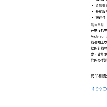
街口支付
柔軟針
悠遊付
長袖設
讓這件
ATM付款
銷售重點
在寒冷的季
運送方式
Anders
織長袖上
付款後全
軟的針織
每筆NT$6
會，皆能
付款後7-1
您的冬季
每筆NT$6
宅配
商品相關分
免運費
全站商品
分享