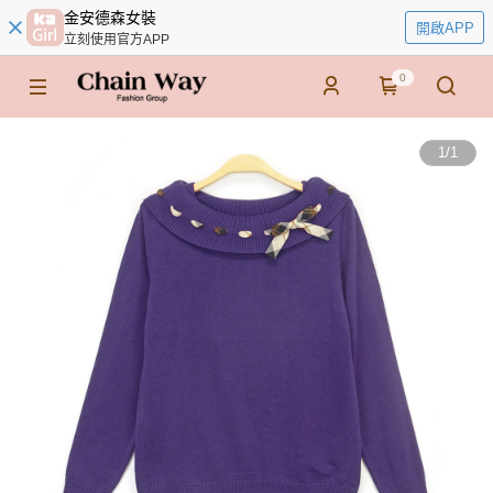
金安德森女裝
開啟APP
立刻使用官方APP
0
1
/
1