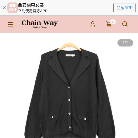
金安德森女裝
開啟APP
立刻使用官方APP
0
1
/
1