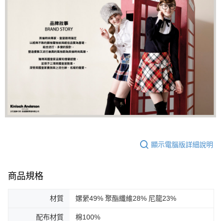
顯示電腦版詳細說明
商品規格
材質
嫘縈49% 聚酯纖維28% 尼龍23%
配布材質
棉100%