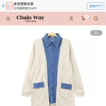
金安德森女裝
開啟APP
立刻使用官方APP
0
1
/
1