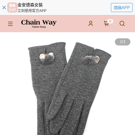
金安德森女裝
開啟APP
立刻使用官方APP
0
1
/
1