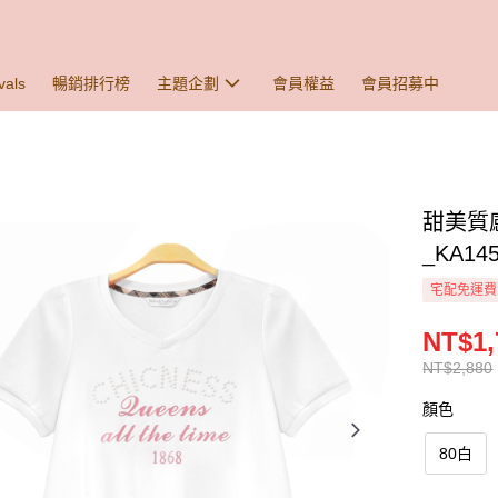
vals
暢銷排行榜
主題企劃
會員權益
會員招募中
甜美質
_KA14
宅配免運費
NT$1,
NT$2,880
顏色
80白