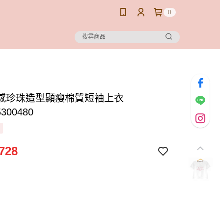
0
感珍珠造型顯瘦棉質短袖上衣
5300480
728