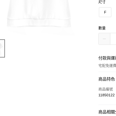
尺寸
F
數量
付款與運
宅配免運
付款方式
商品特色
信用卡一
商品編號
11850122
LINE Pay
Apple Pay
商品相關分