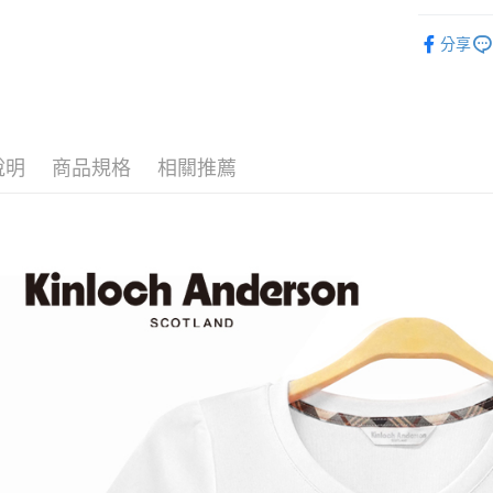
街口支付
全站商品
分享
悠遊付
T恤 ｜T-Shi
ATM付款
【主題企
運送方式
說明
商品規格
相關推薦
付款後全
每筆NT$6
付款後7-1
每筆NT$6
宅配
免運費