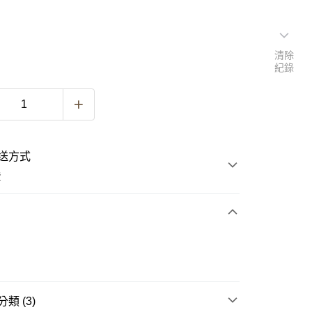
清除
紀錄
送方式
費
次付款
類 (3)