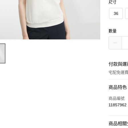
尺寸
36
數量
付款與運
宅配免運
付款方式
商品特色
信用卡一
商品編號
11857962
LINE Pay
Apple Pay
商品相關分