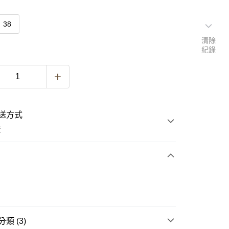
38
清除
紀錄
送方式
費
次付款
類 (3)