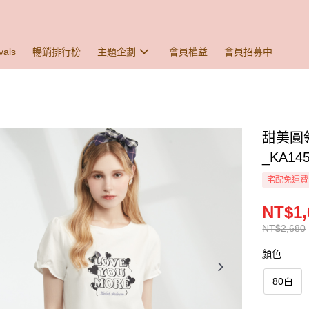
vals
暢銷排行榜
主題企劃
會員權益
會員招募中
甜美圓
_KA14
宅配免運費
NT$1,
NT$2,680
顏色
80白