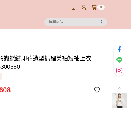
0
領蝴蝶結印花造型抓褶美袖短袖上衣
5300680
608