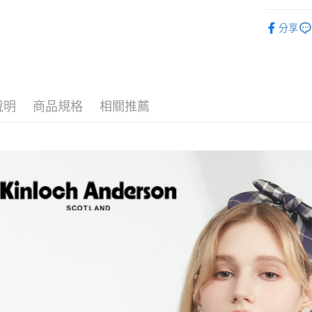
街口支付
全站商品
分享
悠遊付
T恤 ｜T-Shi
ATM付款
【主題企
運送方式
說明
商品規格
相關推薦
付款後全
每筆NT$6
付款後7-1
每筆NT$6
宅配
免運費