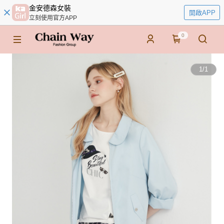
金安德森女裝
開啟APP
立刻使用官方APP
0
1
/
1