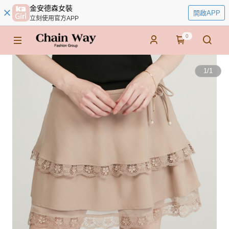
金安德森女裝
開啟APP
立刻使用官方APP
0
1
/
1