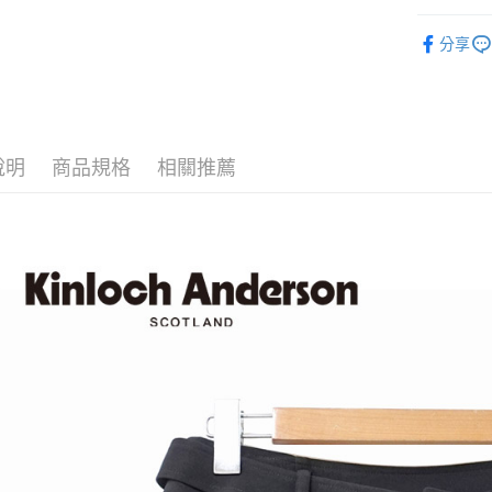
街口支付
全站商品
分享
悠遊付
褲類 ｜Pan
ATM付款
【Cind
運送方式
說明
商品規格
相關推薦
付款後全
每筆NT$6
付款後7-1
每筆NT$6
宅配
免運費