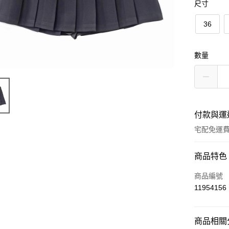
尺寸
36
數量
付款與運
宅配免運
付款方式
商品特色
信用卡一
商品編號
11954156
LINE Pay
Apple Pay
商品相關分