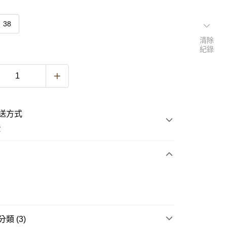
38
清除
紀錄
送方式
費
次付款
類 (3)