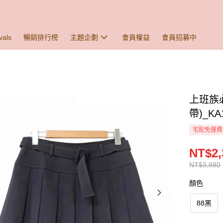
vals
暢銷排行榜
主題企劃
會員權益
會員招募中
上班族
帶)_KA
宅配免運費
NT$2,
NT$3,880
顏色
88黑