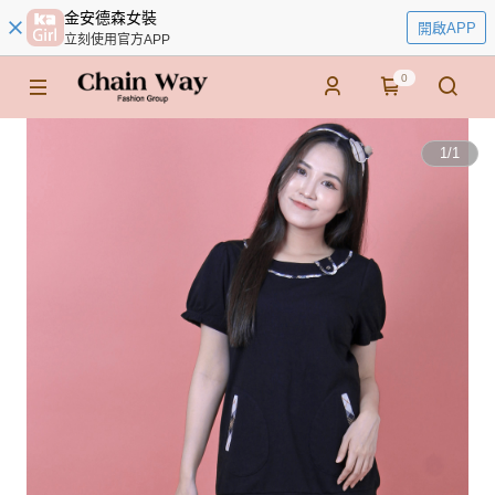
金安德森女裝
開啟APP
立刻使用官方APP
0
1
/
1