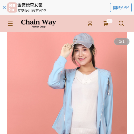
金安德森女裝
開啟APP
立刻使用官方APP
0
1
/
1