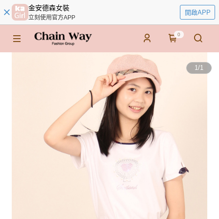
金安德森女裝
開啟APP
立刻使用官方APP
0
1
/
1