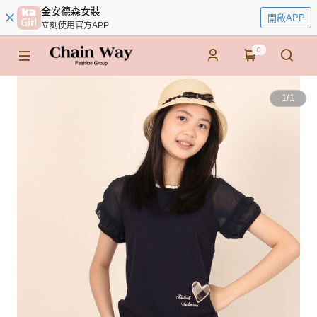
金安德森女裝
開啟APP
立刻使用官方APP
0
1
/
1