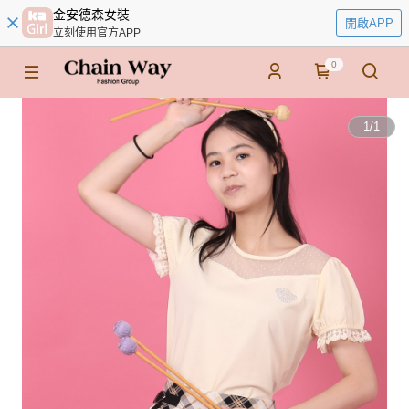
金安德森女裝
開啟APP
立刻使用官方APP
0
1
/
1