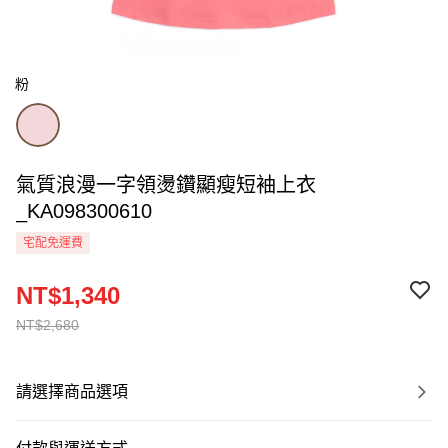
粉
氣質浪漫一字領燙鑽顯瘦短袖上衣
_KA098300610
宅配免運費
NT$1,340
NT$2,680
請選擇商品選項