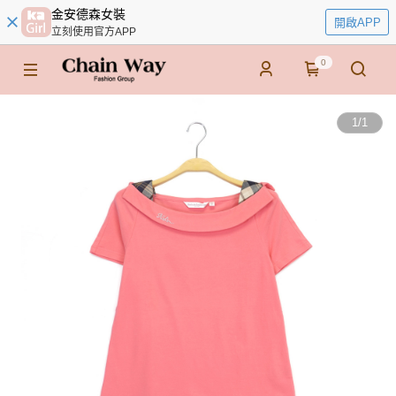
金安德森女裝
開啟APP
立刻使用官方APP
0
1
/
1