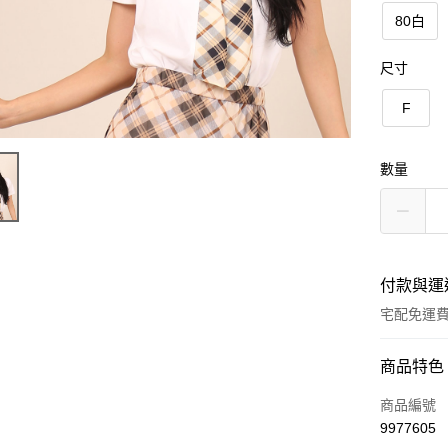
80白
尺寸
F
數量
付款與運
宅配免運
付款方式
商品特色
信用卡一
商品編號
9977605
LINE Pay