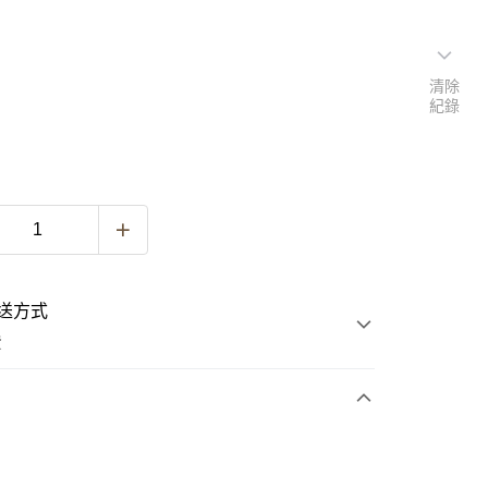
清除
紀錄
送方式
費
次付款