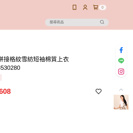
0
拼接格紋雪紡短袖棉質上衣
8530280
608