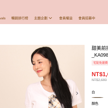
vals
暢銷排行榜
主題企劃
會員權益
會員招募中
甜美前
_KA09
宅配免運費
NT$1,
NT$2,680
白
顏色