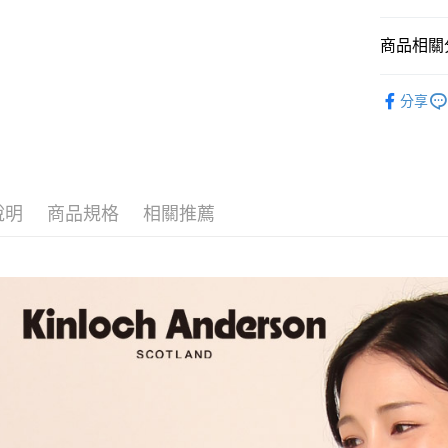
Apple Pay
商品相關分
街口支付
全站商品
分享
悠遊付
經典格紋 ｜Cl
ATM付款
運送方式
說明
商品規格
相關推薦
付款後全
每筆NT$6
付款後7-1
每筆NT$6
宅配
免運費