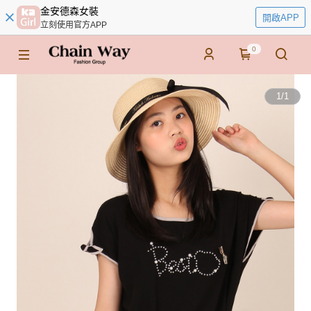
金安德森女裝
開啟APP
立刻使用官方APP
0
1
/
1